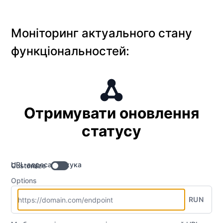
Моніторинг актуального стану
функціональностей:
Отримувати оновлення
статусу
URL-адреса вебхука
Customize
Options
RUN